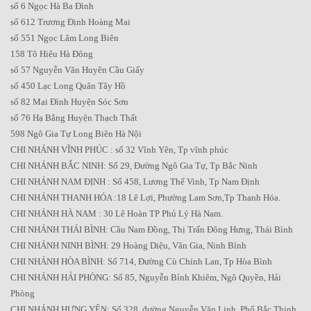
số 6 Ngọc Hà Ba Đình
số 612 Trương Định Hoàng Mai
số 551 Ngọc Lâm Long Biên
158 Tô Hiệu Hà Đông
số 57 Nguyễn Văn Huyên Cầu Giấy
số 450 Lạc Long Quân Tây Hồ
số 82 Mai Đình Huyện Sóc Sơn
số 76 Hạ Bằng Huyện Thạch Thất
598 Ngô Gia Tự Long Biên Hà Nội
CHI NHÁNH VĨNH PHÚC : số 32 Vĩnh Yên, Tp vĩnh phúc
CHI NHÁNH BẮC NINH: Số 29, Đường Ngô Gia Tự, Tp Bắc Ninh
CHI NHÁNH NAM ĐỊNH : Số 458, Lương Thế Vinh, Tp Nam Định
CHI NHÁNH THANH HÓA :18 Lê Lợi, Phường Lam Sơn,Tp Thanh Hóa.
CHI NHÁNH HÀ NAM : 30 Lê Hoàn TP Phủ Lý Hà Nam.
CHI NHÁNH THÁI BÌNH: Cầu Nam Đồng, Thị Trấn Đông Hưng, Thái Bình
CHI NHÁNH NINH BÌNH: 29 Hoàng Diệu, Vân Gia, Ninh Bình
CHI NHÁNH HÒA BÌNH: Số 714, Đường Cù Chính Lan, Tp Hòa Bình
CHI NHÁNH HẢI PHÒNG: Số 85, Nguyễn Bỉnh Khiêm, Ngô Quyền, Hải
Phòng
CHI NHÁNH HƯNG YÊN: Số 328, đường Nguyễn Văn Linh, Phố Bắc Thịnh,