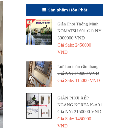
Sản phẩm Hòa Phát
Giàn Phơi Thông Minh
Giá NY:
KOMATSU S01
3900000 VND
Giá Sale: 2450000
VND
Lưới an toàn cầu thang
Giá NY: 140000 VND
Giá Sale: 115000 VND
GIÀN PHƠI XẾP
NGANG KOREA K-A01
Giá NY: 2150000 VND
Giá Sale: 1450000
VND