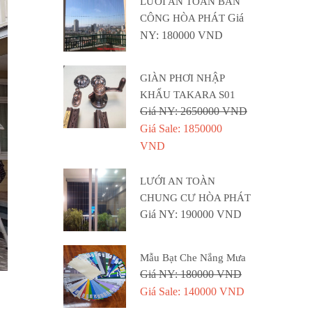
LƯỚI AN TOÀN BAN
Giá
CÔNG HÒA PHÁT
NY: 180000 VND
GIÀN PHƠI NHẬP
KHẨU TAKARA S01
Giá NY: 2650000 VND
Giá Sale: 1850000
VND
LƯỚI AN TOÀN
CHUNG CƯ HÒA PHÁT
Giá NY: 190000 VND
Mẫu Bạt Che Nắng Mưa
Giá NY: 180000 VND
Giá Sale: 140000 VND