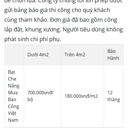
để chọn lựa. Công ty chúng tôi xin phép được
gửi bảng báo giá thi công cho quý khách
cùng tham khảo. Đơn giá đã bao gồm công
lắp đặt, khung xương. Người tiêu dùng không
phát sinh chi phí phụ.
Bảo
Dưới 4m2
Trên 4m2
Hành
Bạt
Che
Nắng
Mưa
700.000vnđ/
12
180.000vnđ/m2
Ban
bộ
tháng
Công
Việt
Nam