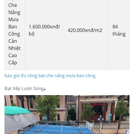
Che
Nắng
Mưa
Ban
1.600.000vnđ/
84
420.000vnđ/m2
Công
bộ
tháng
Cản
Nhiệt
Cao
Cấp
báo giá thi công bạt che nắng mưa ban công
.
Bạt Xếp Lượn Sóng