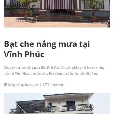
Bạt che nắng mưa tại
Vĩnh Phúc
Công ty bạt che nắng mưa Hòa Phát Star. Chuyên phân phối bạt che nắng
mưa tại Vĩnh Phúc, bạt che nắng ban công tự cuốn , bạt xếp di động.
Đăng bới quản trị viên
|
1778 Lượt xem