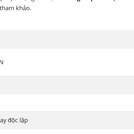
 tham khảo.
N
uay độc lập