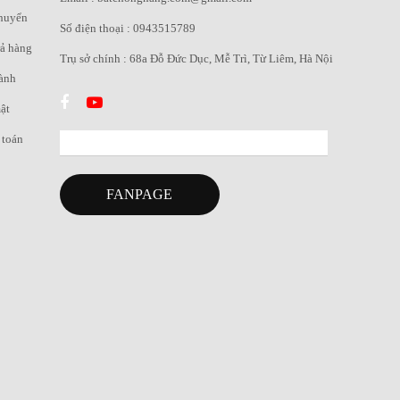
chuyển
Số điện thoại : 0943515789
rả hàng
Trụ sở chính : 68a Đỗ Đức Dục, Mễ Trì, Từ Liêm, Hà Nội
ành
ật
 toán
FANPAGE