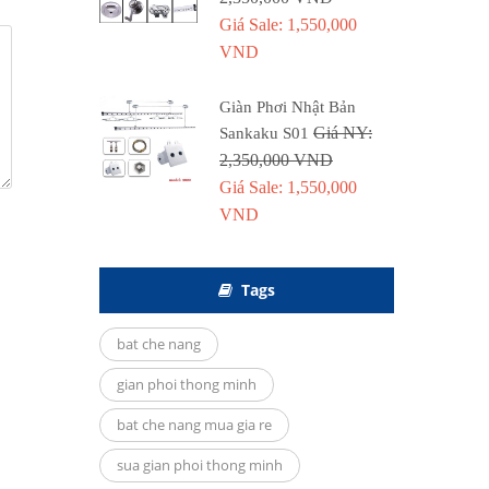
Giá Sale: 1,550,000
VND
Giàn Phơi Nhật Bản
Giá NY:
Sankaku S01
2,350,000 VND
Giá Sale: 1,550,000
VND
Tags
bat che nang
gian phoi thong minh
bat che nang mua gia re
sua gian phoi thong minh