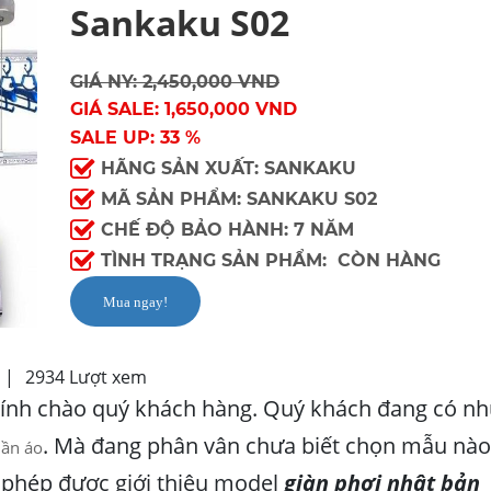
Sankaku S02
GIÁ NY: 2,450,000 VND
GIÁ SALE: 1,650,000 VND
SALE UP: 33 %
HÃNG SẢN XUẤT: SANKAKU
MÃ SẢN PHẨM: SANKAKU S02
CHẾ ĐỘ BẢO HÀNH: 7 NĂM
TÌNH TRẠNG SẢN PHẨM: CÒN HÀNG
Mua ngay!
A
|
2934 Lượt xem
kính chào quý khách hàng. Quý khách đang có n
. Mà đang phân vân chưa biết chọn mẫu nào
uần áo
n phép được giới thiệu model
giàn phơi nhật bản