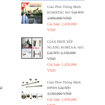
Giàn Phơi Thông Minh
Giá NY:
KOMATSU S01
3,900,000 VND
Giá Sale: 2,450,000
VND
GIÀN PHƠI XẾP
NGANG KOREA K-A01
Giá NY: 2,150,000
VND
Giá Sale: 1,450,000
VND
Giàn Phơi Thông Minh
hu
Giá NY:
HP989
3,150,000 VND
Giá Sale: 1,950,000