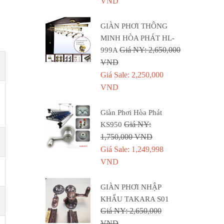
VND
GIÀN PHƠI THÔNG
MINH HÒA PHÁT HL-
Giá NY: 2,650,000
999A
VND
Giá Sale: 2,250,000
VND
Giàn Phơi Hòa Phát
Giá NY:
KS950
1,750,000 VND
Giá Sale: 1,249,998
VND
GIÀN PHƠI NHẬP
KHẨU TAKARA S01
Giá NY: 2,650,000
VND