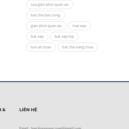
sua gian phoi quan ao
bat che ban cong
gian phoi quan ao
mai xep
bat xep
bat xep lop
luoi an toan
bat che nang mua
 &
LIÊN HỆ
Email : batchongnang.com@gmail.com