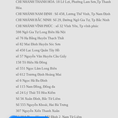
CHI NHÁNH THANH HÓA :18 Lê Lợi, Phường Lam Sơn,Tp Thanh
Hóa.
CHI NHÁNH NAM ĐỊNH : Số 458, Lương Thế Vinh, Tp Nam Định
CHI NHÁNH BẮC NINH: Số 29, Đường Ngô Gia Tự, Tp Bắc Ninh
CHI NHÁNH VĨNH PHÚC : số 32 Vĩnh Yên, Tp vĩnh phúc
598 Ngô Gia Tự Long Biên Hà Nội
số 76 Hạ Bằng Huyện Thạch Thất
số 82 Mai Đình Huyện Sóc Sơn
số 450 Lạc Long Quân Tây Hồ
số 57 Nguyễn Văn Huyên Cầu Giấy
158 Tô Hiệu Hà Đông
số 551 Ngọc Lâm Long Biên
số 612 Trương Định Hoàng Mai
số 6 Ngọc Hà Ba Đình
số 115 Nam Đồng, Đống đa
số 24 Lý Thái Tổ Hòa Kiếm
Số 56 Xuân Đỉnh, Bắc Từ Liêm
Số 555 Nguyễn Khoái, Hai Bà Trưng
307 Nguyễn Xiển Thanh Xuân
Số 28A Phạm Hùng, Mỹ Đình 2, Nam Từ Liêm