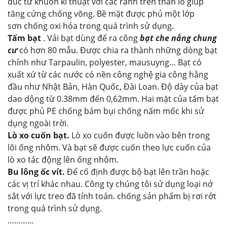
đúc từ khuôn kĩ thuật với các rãnh trên thân lô giúp
tăng cứng chống võng. Bề mặt được phủ một lớp
sơn chống oxi hóa trong quá trình sử dụng.
Tấm bạt
. Vải bạt dùng để ra công
bạt che nắng chung
cư
có hơn 80 mẫu. Được chia ra thành những dòng bạt
chính như Tarpaulin, polyester, mausuyng… Bạt có
xuất xứ từ các nước có nền công nghệ gia công hằng
đầu như Nhật Bản, Hàn Quốc, Đài Loan. Độ dày của bạt
dao dộng từ 0.38mm đến 0,62mm. Hai mặt của tấm bạt
được phủ PE chống bám bụi chống nấm mốc khi sử
dụng ngoài trời.
Lò xo cuốn bạt.
Lò xo cuốn được luồn vào bên trong
lõi ống nhôm. Và bạt sẽ được cuốn theo lực cuốn của
lò xo tác động lên ống nhôm.
Bu lông ốc vít.
Để cố định được bộ bạt lên trần hoặc
các vị trí khác nhau. Công ty chúng tôi sử dụng loại nở
sắt với lực treo đã tính toán. chống sản phẩm bị rơi rớt
trong quá trình sử dụng.
…………