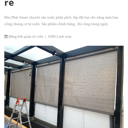
rẻ
Hòa Phát Smart chuyên sản xuất, phân phối, lắp đặt bạt che nắng mưa ban
công chung cư tự cuốn. Sản phẩm chính hãng , thi công trong ngày.
Đăng bới quản trị viên
|
1880 Lượt xem