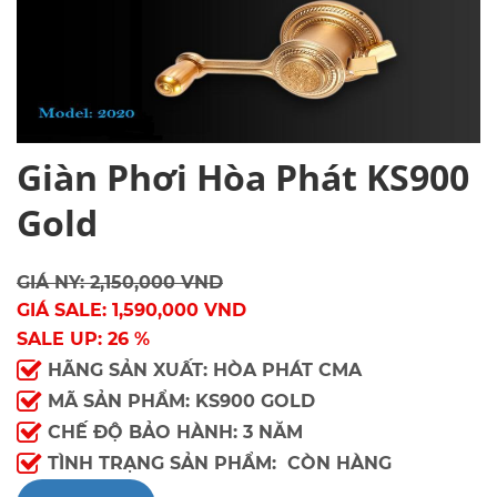
Giàn Phơi Hòa Phát KS900
Gold
GIÁ NY: 2,150,000 VND
GIÁ SALE: 1,590,000 VND
SALE UP: 26 %
HÃNG SẢN XUẤT: HÒA PHÁT CMA
MÃ SẢN PHẨM: KS900 GOLD
CHẾ ĐỘ BẢO HÀNH: 3 NĂM
TÌNH TRẠNG SẢN PHẨM: CÒN HÀNG