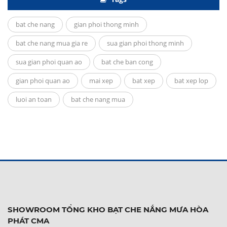
bat che nang
gian phoi thong minh
bat che nang mua gia re
sua gian phoi thong minh
sua gian phoi quan ao
bat che ban cong
gian phoi quan ao
mai xep
bat xep
bat xep lop
luoi an toan
bat che nang mua
SHOWROOM TỔNG KHO BẠT CHE NẮNG MƯA HÒA
PHÁT CMA