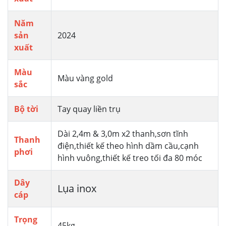
Năm
sản
2024
xuất
Màu
Màu vàng gold
sắc
Bộ tời
Tay quay liền trụ
Dài 2,4m & 3,0m x2 thanh,sơn tĩnh
Thanh
điện,thiết kế theo hình dầm cầu,cạnh
phơi
hình vuông,thiết kế treo tối đa 80 móc
Dây
Lụa inox
cáp
Trọng
45kg