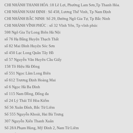
CHI NHÁNH THANH HÓA :18 Lê Lợi, Phường Lam Sơn,Tp Thanh Hóa.
CHI NHÁNH NAM ĐỊNH : Số 458, Lương Thế Vinh, Tp Nam Định
CHI NHÁNH BẮC NINH: Số 29, Đường Ngô Gia Tự, Tp Bắc Ninh
CHI NHÁNH VĨNH PHÚC : số 32 Vĩnh Yên, Tp vĩnh phúc
598 Ngô Gia Tự Long Biên Hà Nội
số 76 Hạ Bằng Huyện Thạch Thất
số 82 Mai Đình Huyện Sóc Sơn
số 450 Lạc Long Quân Tây Hồ
số 57 Nguyễn Văn Huyên Cầu Giấy
158 Tô Hiệu Hà Đông
số 551 Ngọc Lâm Long Biên
số 612 Trương Định Hoàng Mai
số 6 Ngọc Hà Ba Đình
số 115 Nam Đồng, Đống đa
số 24 Lý Thái Tổ Hòa Kiếm
Số 56 Xuân Đỉnh, Bắc Từ Liêm
Số 555 Nguyễn Khoái, Hai Bà Trưng
307 Nguyễn Xiển Thanh Xuân
Số 28A Phạm Hùng, Mỹ Đình 2, Nam Từ Liêm