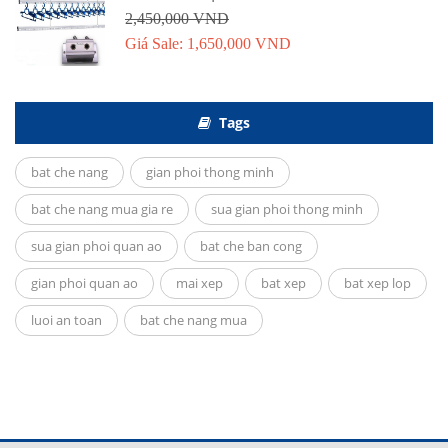
2,450,000 VND
Giá Sale: 1,650,000 VND
Tags
bat che nang
gian phoi thong minh
bat che nang mua gia re
sua gian phoi thong minh
sua gian phoi quan ao
bat che ban cong
gian phoi quan ao
mai xep
bat xep
bat xep lop
luoi an toan
bat che nang mua