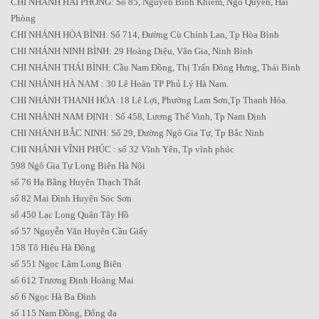
CHI NHÁNH HẢI PHÒNG: Số 85, Nguyễn Bỉnh Khiêm, Ngô Quyền, Hải
Phòng
CHI NHÁNH HÒA BÌNH: Số 714, Đường Cù Chính Lan, Tp Hòa Bình
CHI NHÁNH NINH BÌNH: 29 Hoàng Diệu, Vân Gia, Ninh Bình
CHI NHÁNH THÁI BÌNH: Cầu Nam Đồng, Thị Trấn Đông Hưng, Thái Bình
CHI NHÁNH HÀ NAM : 30 Lê Hoàn TP Phủ Lý Hà Nam.
CHI NHÁNH THANH HÓA :18 Lê Lợi, Phường Lam Sơn,Tp Thanh Hóa.
CHI NHÁNH NAM ĐỊNH : Số 458, Lương Thế Vinh, Tp Nam Định
CHI NHÁNH BẮC NINH: Số 29, Đường Ngô Gia Tự, Tp Bắc Ninh
CHI NHÁNH VĨNH PHÚC : số 32 Vĩnh Yên, Tp vĩnh phúc
598 Ngô Gia Tự Long Biên Hà Nội
số 76 Hạ Bằng Huyện Thạch Thất
số 82 Mai Đình Huyện Sóc Sơn
số 450 Lạc Long Quân Tây Hồ
số 57 Nguyễn Văn Huyên Cầu Giấy
158 Tô Hiệu Hà Đông
số 551 Ngọc Lâm Long Biên
số 612 Trương Định Hoàng Mai
số 6 Ngọc Hà Ba Đình
số 115 Nam Đồng, Đống đa