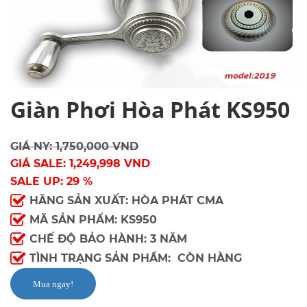
Giàn Phơi Hòa Phát KS950
GIÁ NY: 1,750,000 VND
GIÁ SALE: 1,249,998 VND
SALE UP: 29 %
HÃNG SẢN XUẤT: HÒA PHÁT CMA
MÃ SẢN PHẨM: KS950
CHẾ ĐỘ BẢO HÀNH: 3 NĂM
TÌNH TRẠNG SẢN PHẨM: CÒN HÀNG
Mua ngay!