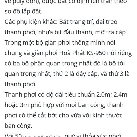
về puly đơn), được bắt cố định lên trần theo
sơ đồ lắp đặt.
Các phụ kiện khác: Bát trang trí, đai treo
thanh phơi, nhựa bịt đầu thanh, mỡ tra cáp
Trong một bộ giàn phơi thông minh nói
chung và giàn phơi Hoà Phát KS-950 nói riêng
có ba bộ phận quan trọng nhất đó là bộ tời
quan trọng nhất, thứ 2 là dây cáp, và thứ 3 là
thanh phơi.
Thanh phơi có độ dài tiêu chuẩn 2.0m; 2.4m
hoặc 3m phù hợp với mọi ban công, thanh
phơi có thể cắt bớt cho vừa với kính thước
ban công.
Với 50
, quý vị thỏa sức phơi,
móc phơi quần áo