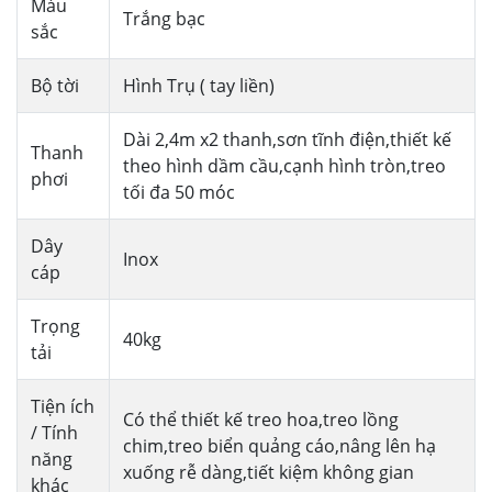
Màu
Trắng bạc
sắc
Bộ tời
Hình Trụ ( tay liền)
Dài 2,4m x2 thanh,sơn tĩnh điện,thiết kế
Thanh
theo hình dầm cầu,cạnh hình tròn,treo
phơi
tối đa 50 móc
Dây
Inox
cáp
Trọng
40kg
tải
Tiện ích
Có thể thiết kế treo hoa,treo lồng
/ Tính
chim,treo biển quảng cáo,nâng lên hạ
năng
xuống rễ dàng,tiết kiệm không gian
khác