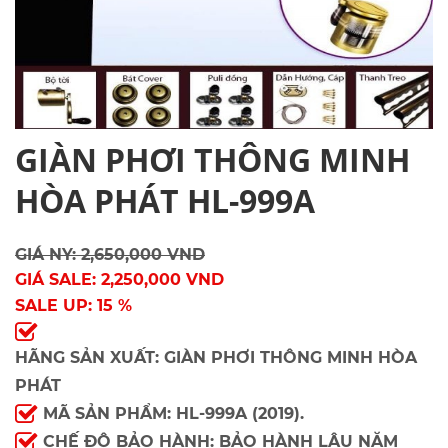
GIÀN PHƠI THÔNG MINH
HÒA PHÁT HL-999A
GIÁ NY: 2,650,000 VND
GIÁ SALE: 2,250,000 VND
SALE UP: 15 %
HÃNG SẢN XUẤT: GIÀN PHƠI THÔNG MINH HÒA
PHÁT
MÃ SẢN PHẨM: HL-999A (2019).
CHẾ ĐỘ BẢO HÀNH: BẢO HÀNH LÂU NĂM