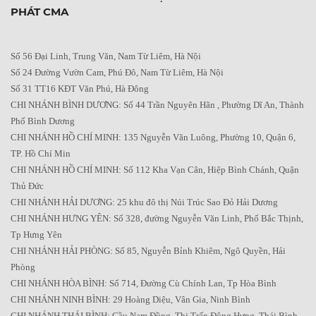
PHÁT CMA
Số 56 Đại Linh, Trung Văn, Nam Từ Liêm, Hà Nội
Số 24 Đường Vườn Cam, Phú Đô, Nam Từ Liêm, Hà Nội
Số 31 TT16 KĐT Văn Phú, Hà Đông
CHI NHÁNH BÌNH DƯƠNG: Số 44 Trần Nguyên Hãn , Phường Dĩ An, Thành
Phố Bình Dương
CHI NHÁNH HỒ CHÍ MINH: 135 Nguyễn Văn Luông, Phường 10, Quận 6,
TP. Hồ Chí Min
CHI NHÁNH HỒ CHÍ MINH: Số 112 Kha Vạn Cân, Hiệp Bình Chánh, Quận
Thủ Đức
CHI NHÁNH HẢI DƯƠNG: 25 khu đô thị Núi Trúc Sao Đỏ Hải Dương
CHI NHÁNH HƯNG YÊN: Số 328, đường Nguyễn Văn Linh, Phố Bắc Thịnh,
Tp Hưng Yên
CHI NHÁNH HẢI PHÒNG: Số 85, Nguyễn Bỉnh Khiêm, Ngô Quyền, Hải
Phòng
CHI NHÁNH HÒA BÌNH: Số 714, Đường Cù Chính Lan, Tp Hòa Bình
CHI NHÁNH NINH BÌNH: 29 Hoàng Diệu, Vân Gia, Ninh Bình
CHI NHÁNH THÁI BÌNH: Cầu Nam Đồng, Thị Trấn Đông Hưng, Thái Bình