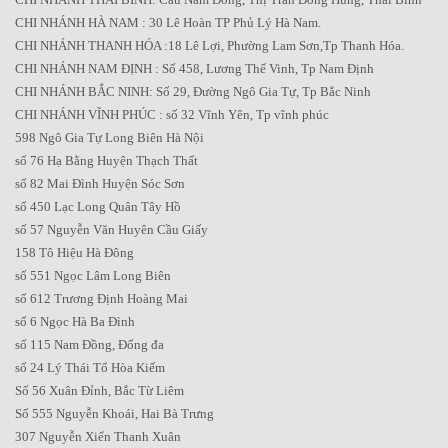
CHI NHÁNH HÀ NAM : 30 Lê Hoàn TP Phủ Lý Hà Nam.
CHI NHÁNH THANH HÓA :18 Lê Lợi, Phường Lam Sơn,Tp Thanh Hóa.
CHI NHÁNH NAM ĐỊNH : Số 458, Lương Thế Vinh, Tp Nam Định
CHI NHÁNH BẮC NINH: Số 29, Đường Ngô Gia Tự, Tp Bắc Ninh
CHI NHÁNH VĨNH PHÚC : số 32 Vĩnh Yên, Tp vĩnh phúc
598 Ngô Gia Tự Long Biên Hà Nội
số 76 Hạ Bằng Huyện Thạch Thất
số 82 Mai Đình Huyện Sóc Sơn
số 450 Lạc Long Quân Tây Hồ
số 57 Nguyễn Văn Huyên Cầu Giấy
158 Tô Hiệu Hà Đông
số 551 Ngọc Lâm Long Biên
số 612 Trương Định Hoàng Mai
số 6 Ngọc Hà Ba Đình
số 115 Nam Đồng, Đống đa
số 24 Lý Thái Tổ Hòa Kiếm
Số 56 Xuân Đỉnh, Bắc Từ Liêm
Số 555 Nguyễn Khoái, Hai Bà Trưng
307 Nguyễn Xiển Thanh Xuân