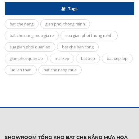
Tags
bat che nang
gian phoi thong minh
bat che nang mua gia re
sua gian phoi thong minh
sua gian phoi quan ao
bat che ban cong
gian phoi quan ao
mai xep
bat xep
bat xep lop
luoi an toan
bat che nang mua
SHOWROOM TỔNG KHO BẠT CHE NẮNG MƯA HÒA