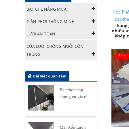
BẠT CHE NẮNG MƯA
Hòa Ph
bạt ch
GIÀN PHƠI THÔNG MINH
hãng 
nhiều ư
LƯỚI AN TOÀN
khắp c
CỬA LƯỚI CHỐNG MUỖI CÔN
TRÙNG
Bài viết quan tâm
Bạt che nắng
chung cư giá rẻ
Mái Xếp Lượn