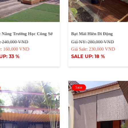
e Nắng Trường Học Công Sở
Bạt Mái Hiên Di Động
: 240,000 VND
Giá NY: 280,000 VND
le: 160,000 VND
Giá Sale: 230,000 VND
UP: 33 %
SALE UP: 18 %