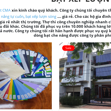
át CMA
xin kính chào quý khách. Công ty chúng tôi chuyên t
e nắng tự cuốn
,
bạt xếp lượn sóng
.... giá rẻ. Cho các hộ gia đ
giá rẻ nhất thị trường. Thợ thi công chuyên nghiệp nhanh c
u đãi khác. Chúng tôi đã phục vụ trên 10.000 khách hàng lớn
ả nước. Công ty chúng tôi rất hân hạnh được phục vụ quý kh
dòng bạt che nắng được công ty phân phố