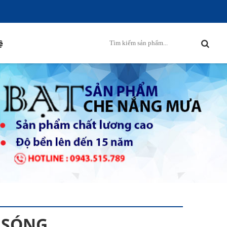
ệ
 SÓNG