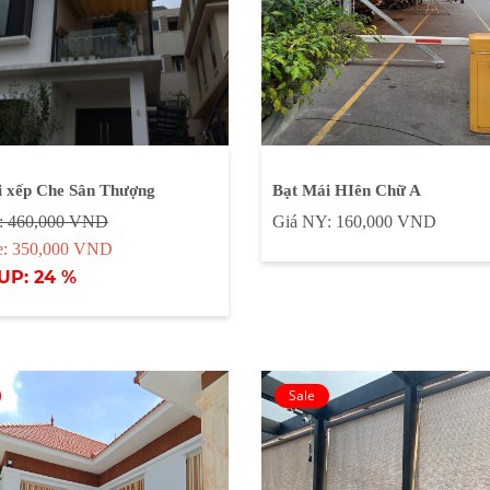
i xếp Che Sân Thượng
Bạt Mái HIên Chữ A
: 460,000 VND
Giá NY: 160,000 VND
le: 350,000 VND
UP: 24 %