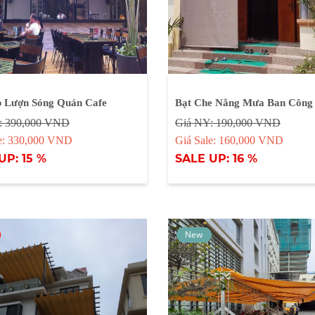
p Lượn Sóng Quán Cafe
Bạt Che Nắng Mưa Ban Công
: 390,000 VND
Giá NY: 190,000 VND
le: 330,000 VND
Giá Sale: 160,000 VND
UP: 15 %
SALE UP: 16 %