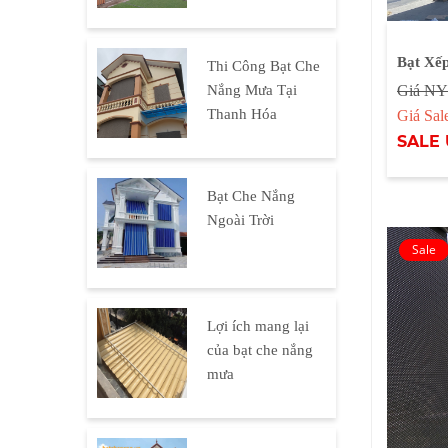
Bạt Xế
Thi Công Bạt Che
Nắng Mưa Tại
Giá NY
Thanh Hóa
Giá Sa
SALE 
Bạt Che Nắng
Ngoài Trời
Lợi ích mang lại
của bạt che nắng
mưa