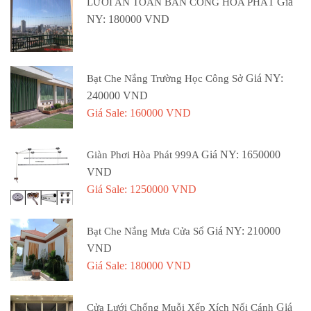
Giá
LƯỚI AN TOÀN BAN CÔNG HÒA PHÁT
NY: 180000 VND
Giá NY:
Bạt Che Nắng Trường Học Công Sở
240000 VND
Giá Sale: 160000 VND
Giá NY: 1650000
Giàn Phơi Hòa Phát 999A
VND
Giá Sale: 1250000 VND
Giá NY: 210000
Bạt Che Nắng Mưa Cửa Sổ
VND
Giá Sale: 180000 VND
Giá
Cửa Lưới Chống Muỗi Xếp Xích Nối Cánh