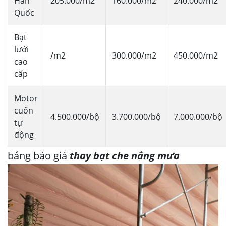
Hàn
205.000/m2
160.000/m2
240.000/m2
Quốc
Bạt
lưới
/m2
300.000/m2
450.000/m2
cao
cấp
Motor
cuốn
4.500.000/bộ
3.700.000/bộ
7.000.000/bộ
tự
động
bảng báo giá
thay bạt che nắng mưa