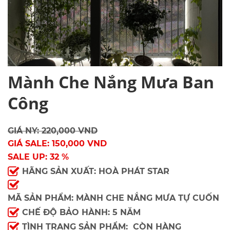
Mành Che Nắng Mưa Ban
Công
GIÁ NY: 220,000 VND
GIÁ SALE: 150,000 VND
SALE UP: 32 %
HÃNG SẢN XUẤT: HOÀ PHÁT STAR
MÃ SẢN PHẨM: MÀNH CHE NẮNG MƯA TỰ CUỐN
CHẾ ĐỘ BẢO HÀNH: 5 NĂM
TÌNH TRẠNG SẢN PHẨM: CÒN HÀNG